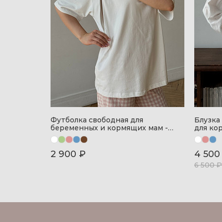
Футболка свободная для
Блузка
беременных и кормящих мам -
для ко
айвори
2 900 ₽
4 500
6 500 ₽