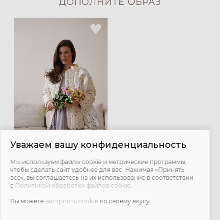
ДОПОЛНИТЕ ОБРАЗ
Уважаем вашу конфиденциальность
Мы используем файлы cookie и метрические программы,
Телогрейка - сливочный с
чтобы сделать сайт удобнее для вас. Нажимая «Принять
цветами
все», вы соглашаетесь на их использование в соответствии
с
Политикой обработки файлов cookie
.
6 900 ₽
10 500 ₽
Вы можете
настроить cookie
по своему вкусу