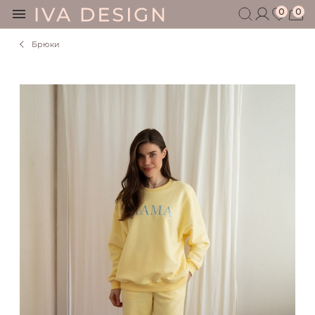
0
0
Брюки
БЕРЕМЕННЫМ
КОРМЯЩИМ
БЕЗ СЕКРЕТОВ
МУЖЧИНАМ
ДЕТЯМ
АКСЕССУАРЫ
СЕРТИФИКАТ
АКЦИИ
БЛОГ
ШОУРУМ
+7 495 401 6950