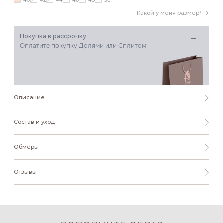
40
42
44
46
48
50
Какой у меня размер?
Покупка в рассрочку
Оплатите покупку Долями или Сплитом
Описание
Состав и уход
Обмеры
Отзывы