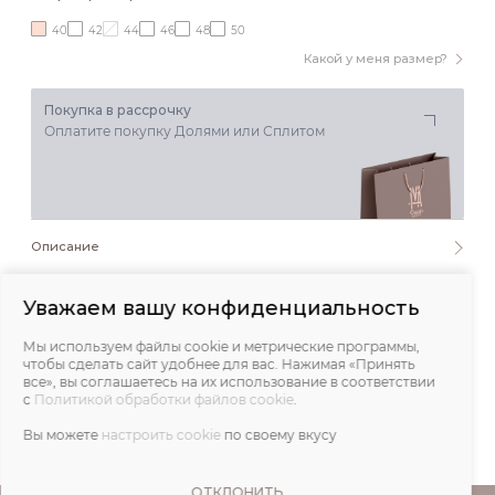
40
42
44
46
48
50
Какой у меня размер?
Покупка в рассрочку
Оплатите покупку Долями или Сплитом
Описание
Состав и уход
Уважаем вашу конфиденциальность
Мы используем файлы cookie и метрические программы,
Обмеры
чтобы сделать сайт удобнее для вас. Нажимая «Принять
все», вы соглашаетесь на их использование в соответствии
с
Политикой обработки файлов cookie
.
Отзывы
Вы можете
настроить cookie
по своему вкусу
ОТКЛОНИТЬ