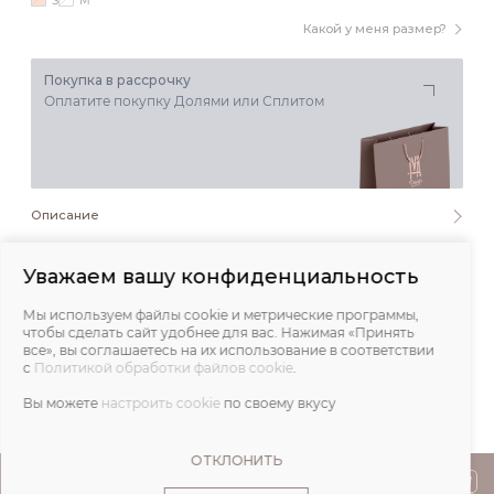
S
M
Какой у меня размер?
Покупка в рассрочку
Оплатите покупку Долями или Сплитом
Описание
Состав и уход
Уважаем вашу конфиденциальность
Мы используем файлы cookie и метрические программы,
Обмеры
чтобы сделать сайт удобнее для вас. Нажимая «Принять
все», вы соглашаетесь на их использование в соответствии
с
Политикой обработки файлов cookie
.
Отзывы
Вы можете
настроить cookie
по своему вкусу
ОТКЛОНИТЬ
ПОКУПАТЕЛЯМ