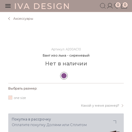
0
0
Аксессуары
БЕРЕМЕННЫМ
КОРМЯЩИМ
БЕЗ СЕКРЕТОВ
МУЖЧИНАМ
Артикул: A200AC10
ДЕТЯМ
Бант изо льна - сиреневый
АКСЕССУАРЫ
Нет в наличии
СЕРТИФИКАТ
АКЦИИ
БЛОГ
Выбрать размер:
ШОУРУМ
one size
+7 495 401 6950
Какой у меня размер?
Покупка в рассрочку
Оплатите покупку Долями или Сплитом