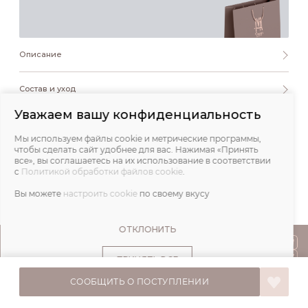
Описание
Состав и уход
Уважаем вашу конфиденциальность
Обмеры
Мы используем файлы cookie и метрические программы,
чтобы сделать сайт удобнее для вас. Нажимая «Принять
Отзывы
все», вы соглашаетесь на их использование в соответствии
с
Политикой обработки файлов cookie
.
Вы можете
настроить cookie
по своему вкусу
ОТКЛОНИТЬ
ПОКУПАТЕЛЯМ
ПРИНЯТЬ ВСЕ
О НАС
СООБЩИТЬ О ПОСТУПЛЕНИИ
© IVA DESIGN,
Все права защищены. 2026