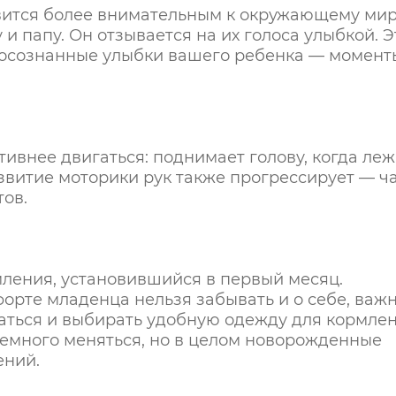
вится более внимательным к окружающему мир
и папу. Он отзывается на их голоса улыбкой. Э
 осознанные улыбки вашего ребенка — момент
тивнее двигаться: поднимает голову, когда леж
азвитие моторики рук также прогрессирует — ч
тов.
ления, установившийся в первый месяц.
орте младенца нельзя забывать и о себе, важ
таться и выбирать удобную одежду для кормле
немного меняться, но в целом новорожденные
ений.