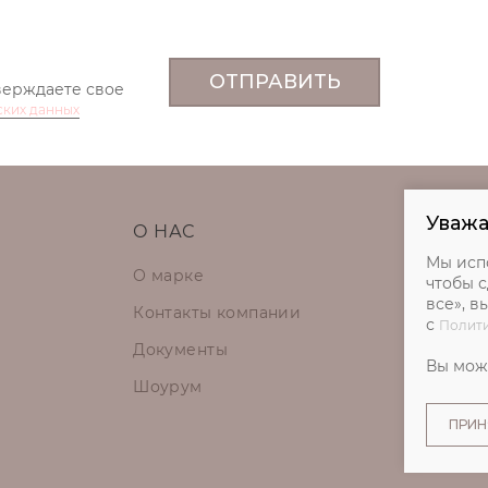
ОТПРАВИТЬ
верждаете свое
ских данных
Уваж
О НАС
Мы исп
О марке
чтобы с
все», в
Контакты компании
с
Полити
Документы
Вы мо
Шоурум
ПРИН