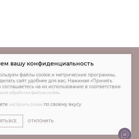
аем вашу конфиденциальность
ользуем файлы cookie и метрические программы,
делать сайт удобнее для вас. Нажимая «Принять
ы соглашаетесь на их использование в соответствии
.
кой обработки файлов cookie
Копирование любых
жете
по своему вкусу
материалов с данного сайта
настроить cookie
без согласования запрещено.
© IVA DESIGN,
ЯТЬ ВСЕ
ОТКЛОНИТЬ
Все права защищены. 2026