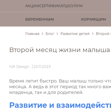
АКЦИИ
СЕРТИФИКАТ
ШОУРУМ
БЕРЕМЕННЫМ
КОРМЯЩИМ
Главная
Блог
Развитие детей
Второй
Платья
Платья
Платья
Брюки
Для малышей
Сумки
Брюк
Брюк
Брюк
Лонг
Для д
Воро
Шорты
Шорты
Шорты
Леги
Леги
Леги
Второй месяц жизни малыша
Юбки
Юбки
Юбки
Жиле
Жиле
Жиле
IVA Design
25.11.2023
Кардиганы
Джемперы
Джемперы
Верх
Кард
Верх
Время летит быстро. Ваш малыш только что
месяца. А ведь в этот период так много в
младенца, так и для родителей.
Развитие и взаимодейст