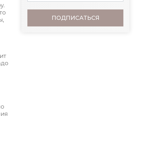
у.
то
ПОДПИСАТЬСЯ
ы,
ит
адо
но
ния