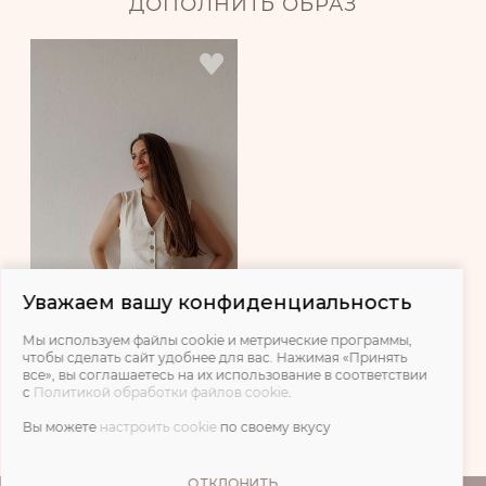
ДОПОЛНИТЬ ОБРАЗ
Уважаем вашу конфиденциальность
Мы используем файлы cookie и метрические программы,
чтобы сделать сайт удобнее для вас. Нажимая «Принять
Жилет Freedom изо льна для
все», вы соглашаетесь на их использование в соответствии
кормящих мам - кремовый
с
Политикой обработки файлов cookie
.
3 900 ₽
Вы можете
настроить cookie
по своему вкусу
ОТКЛОНИТЬ