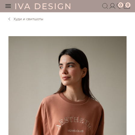
0
0
Худи и свитшоты
БЕРЕМЕННЫМ
КОРМЯЩИМ
БЕЗ СЕКРЕТОВ
МУЖЧИНАМ
ДЕТЯМ
АКСЕССУАРЫ
СЕРТИФИКАТ
АКЦИИ
БЛОГ
ШОУРУМ
+7 495 401 6950