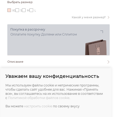
Выбрать размер:
XS
S
M
L
Какой у меня размер?
Покупка в рассрочку
Оплатите покупку Долями или Сплитом
Описание
Состав и уход
Уважаем вашу конфиденциальность
Мы используем файлы cookie и метрические программы,
Обмеры
чтобы сделать сайт удобнее для вас. Нажимая «Принять
все», вы соглашаетесь на их использование в соответствии
с
Политикой обработки файлов cookie
.
Отзывы
Вы можете
настроить cookie
по своему вкусу