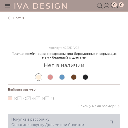
0
0
Платья
БЕРЕМЕННЫМ
КОРМЯЩИМ
БЕЗ СЕКРЕТОВ
МУЖЧИНАМ
Артикул: A222D-V02
ДЕТЯМ
Платье-комбинация с разрезом для беременных и кормящих
мам - бежевый с цветами
АКСЕССУАРЫ
Нет в наличии
СЕРТИФИКАТ
АКЦИИ
БЛОГ
Выбрать размер:
ШОУРУМ
+7 495 401 6950
40
42
44
46
48
Какой у меня размер?
Покупка в рассрочку
Оплатите покупку Долями или Сплитом