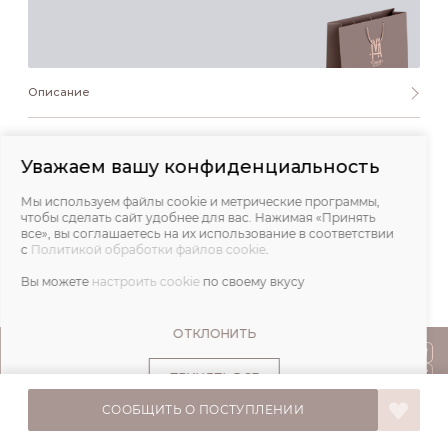
Описание
Состав и уход
Уважаем вашу конфиденциальность
Обмеры
Мы используем файлы cookie и метрические программы,
чтобы сделать сайт удобнее для вас. Нажимая «Принять
все», вы соглашаетесь на их использование в соответствии
Отзывы
с
Политикой обработки файлов cookie
.
Вы можете
настроить cookie
по своему вкусу
ОТКЛОНИТЬ
ПОКУПАТЕЛЯМ
ПРИНЯТЬ ВСЕ
О НАС
СООБЩИТЬ О ПОСТУПЛЕНИИ
© IVA DESIGN,
Все права защищены. 2026