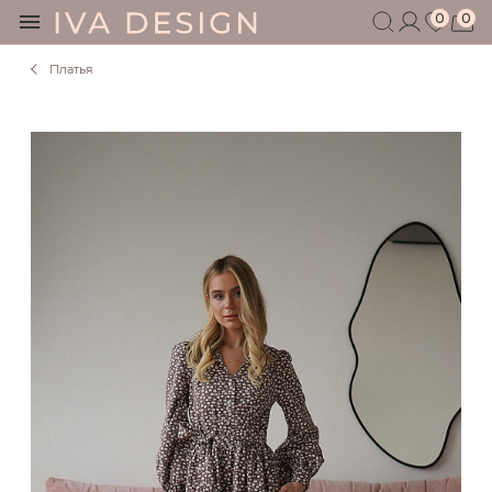
0
0
Платья
БЕРЕМЕННЫМ
КОРМЯЩИМ
БЕЗ СЕКРЕТОВ
МУЖЧИНАМ
ДЕТЯМ
АКСЕССУАРЫ
СЕРТИФИКАТ
АКЦИИ
БЛОГ
ШОУРУМ
+7 495 401 6950