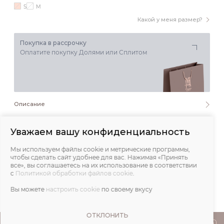
S
M
Какой у меня размер?
Покупка в рассрочку
Оплатите покупку Долями или Сплитом
Описание
Состав и уход
Уважаем вашу конфиденциальность
Мы используем файлы cookie и метрические программы,
Обмеры
чтобы сделать сайт удобнее для вас. Нажимая «Принять
все», вы соглашаетесь на их использование в соответствии
с
Политикой обработки файлов cookie
.
Отзывы
Вы можете
настроить cookie
по своему вкусу
ОТКЛОНИТЬ
ПОКУПАТЕЛЯМ