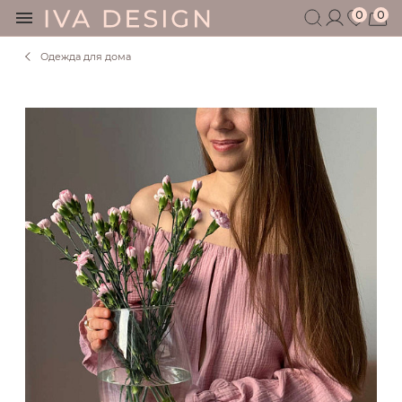
0
0
Одежда для дома
БЕРЕМЕННЫМ
КОРМЯЩИМ
БЕЗ СЕКРЕТОВ
МУЖЧИНАМ
ДЕТЯМ
АКСЕССУАРЫ
СЕРТИФИКАТ
АКЦИИ
БЛОГ
ШОУРУМ
+7 495 401 6950