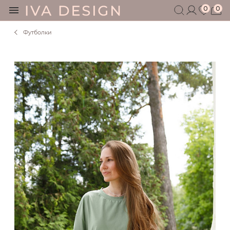
0
0
Футболки
БЕРЕМЕННЫМ
КОРМЯЩИМ
БЕЗ СЕКРЕТОВ
МУЖЧИНАМ
ДЕТЯМ
АКСЕССУАРЫ
СЕРТИФИКАТ
АКЦИИ
БЛОГ
ШОУРУМ
+7 495 401 6950