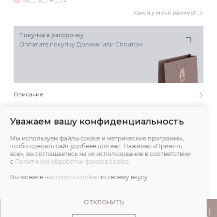
XS
S
M
L
Какой у меня размер?
Покупка в рассрочку
Оплатите покупку Долями или Сплитом
Описание
Состав и уход
Уважаем вашу конфиденциальность
Мы используем файлы cookie и метрические программы,
Обмеры
чтобы сделать сайт удобнее для вас. Нажимая «Принять
все», вы соглашаетесь на их использование в соответствии
с
Политикой обработки файлов cookie
.
Отзывы
Вы можете
настроить cookie
по своему вкусу
ОТКЛОНИТЬ
ПОКУПАТЕЛЯМ