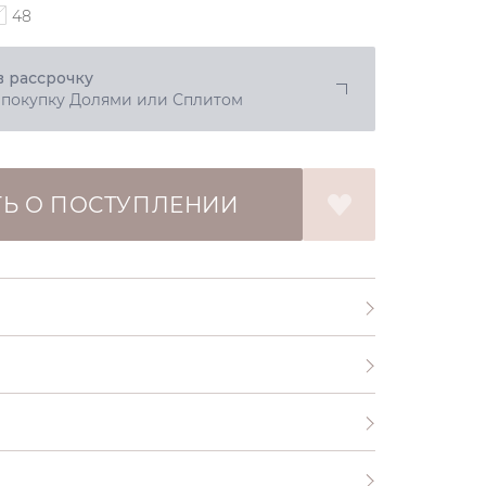
48
в рассрочку
 покупку Долями или Сплитом
Ь О ПОСТУПЛЕНИИ