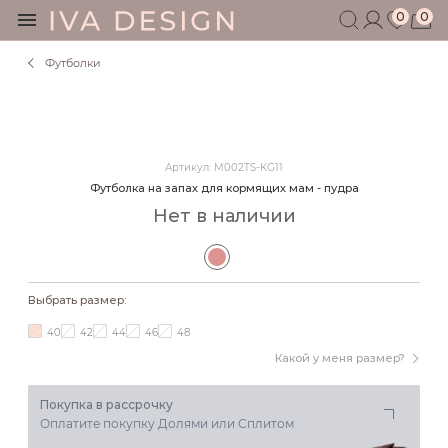
0
0
Футболки
БЕРЕМЕННЫМ
КОРМЯЩИМ
БЕЗ СЕКРЕТОВ
МУЖЧИНАМ
Артикул: M002TS-KG11
ДЕТЯМ
Футболка на запах для кормящих мам - пудра
АКСЕССУАРЫ
Нет в наличии
СЕРТИФИКАТ
АКЦИИ
БЛОГ
Выбрать размер:
ШОУРУМ
40
42
44
46
48
+7 495 401 6950
Какой у меня размер?
Покупка в рассрочку
Оплатите покупку Долями или Сплитом