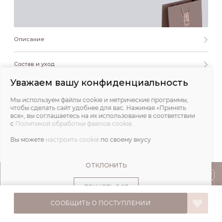
Описание
Состав и уход
Уважаем вашу конфиденциальность
Обмеры
Мы используем файлы cookie и метрические программы,
чтобы сделать сайт удобнее для вас. Нажимая «Принять
Отзывы
все», вы соглашаетесь на их использование в соответствии
с
Политикой обработки файлов cookie
.
Вы можете
настроить cookie
по своему вкусу
ОТКЛОНИТЬ
ПОКУПАТЕЛЯМ
ПРИНЯТЬ ВСЕ
О НАС
СООБЩИТЬ О ПОСТУПЛЕНИИ
© IVA DESIGN,
Все права защищены. 2026