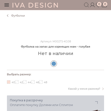
0
0
Футболки
БЕРЕМЕННЫМ
КОРМЯЩИМ
БЕЗ СЕКРЕТОВ
МУЖЧИНАМ
Артикул: M002TS-KG08
ДЕТЯМ
Футболка на запах для кормящих мам - голубая
АКСЕССУАРЫ
Нет в наличии
СЕРТИФИКАТ
АКЦИИ
БЛОГ
Выбрать размер:
ШОУРУМ
40
42
44
46
48
+7 495 401 6950
Какой у меня размер?
Покупка в рассрочку
Оплатите покупку Долями или Сплитом