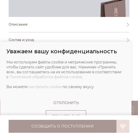
Описание
Состав и уход
Уважаем вашу конфиденциальность
Обмеры
Мы используем файлы cookie и метрические программы,
чтобы сделать сайт удобнее для вас. Нажимая «Принять
Отзывы
все», вы соглашаетесь на их использование в соответствии
с
Политикой обработки файлов cookie
.
Вы можете
настроить cookie
по своему вкусу
ОТКЛОНИТЬ
ПОКУПАТЕЛЯМ
ПРИНЯТЬ ВСЕ
О НАС
СООБЩИТЬ О ПОСТУПЛЕНИИ
© IVA DESIGN,
Все права защищены. 2026