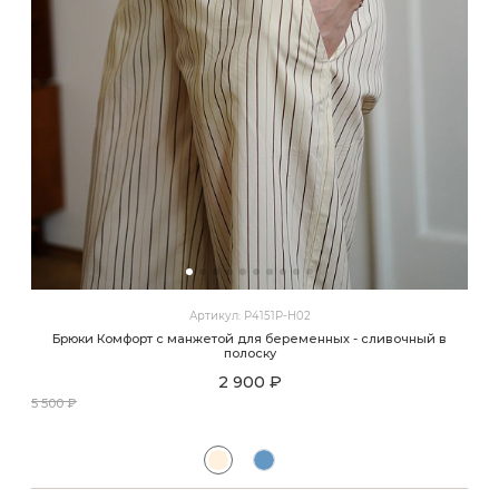
Артикул: P4151P-H02
Брюки Комфорт с манжетой для беременных - сливочный в
полоску
2 900 ₽
5 500 ₽