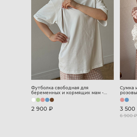
Футболка свободная для
Сумка 
беременных и кормящих мам -
розов
айвори
2 900 ₽
3 500
6 900 