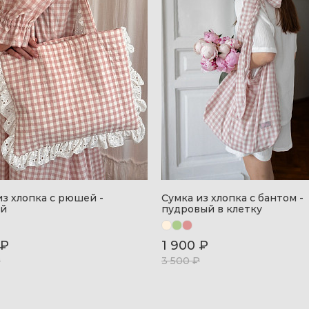
из хлопка с рюшей -
Сумка из хлопка с бантом -
ый
пудровый в клетку
 ₽
1 900 ₽
₽
3 500 ₽